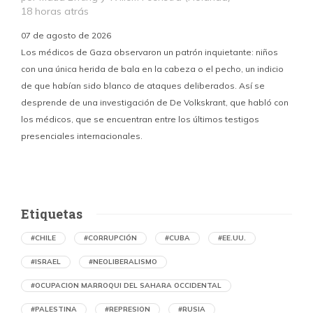
18 horas atrás
07 de agosto de 2026
Los médicos de Gaza observaron un patrón inquietante: niños
con una única herida de bala en la cabeza o el pecho, un indicio
P
de que habían sido blanco de ataques deliberados. Así se
n
desprende de una investigación de De Volkskrant, que habló con
l
los médicos, que se encuentran entre los últimos testigos
c
presenciales internacionales.
d
Etiquetas
#CHILE
#CORRUPCIÓN
#CUBA
#EE.UU.
#ISRAEL
#NEOLIBERALISMO
#OCUPACION MARROQUI DEL SAHARA OCCIDENTAL
#PALESTINA
#REPRESION
#RUSIA