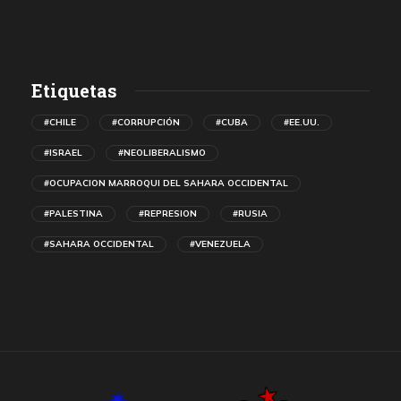
Etiquetas
#CHILE
#CORRUPCIÓN
#CUBA
#EE.UU.
#ISRAEL
#NEOLIBERALISMO
#OCUPACION MARROQUI DEL SAHARA OCCIDENTAL
#PALESTINA
#REPRESION
#RUSIA
#SAHARA OCCIDENTAL
#VENEZUELA