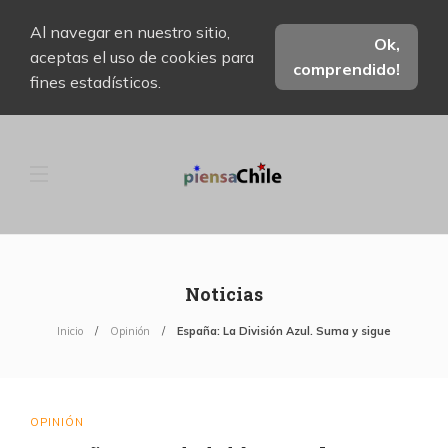
Al navegar en nuestro sitio,
Ok,
aceptas el uso de cookies para
comprendido!
fines estadísticos.
Noticias
Inicio
Opinión
España: La División Azul. Suma y sigue
OPINIÓN