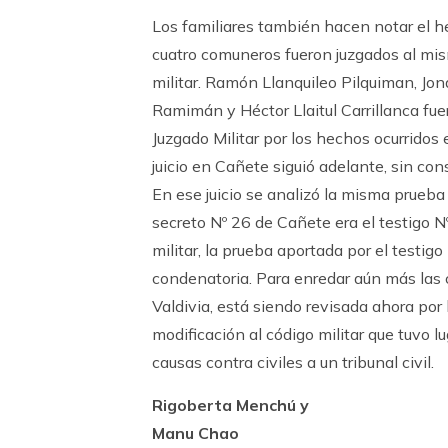
Los familiares también hacen notar el h
cuatro comuneros fueron juzgados al mismo
militar. Ramón Llanquileo Pilquiman, Jo
Ramimán y Héctor Llaitul Carrillanca fue
Juzgado Militar por los hechos ocurridos 
juicio en Cañete siguió adelante, sin co
En ese juicio se analizó la misma prueba
secreto Nº 26 de Cañete era el testigo Nº
militar, la prueba aportada por el testig
condenatoria. Para enredar aún más las 
Valdivia, está siendo revisada ahora por
modificación al código militar que tuvo l
causas contra civiles a un tribunal civil.
Rigoberta Menchú y
Manu Chao