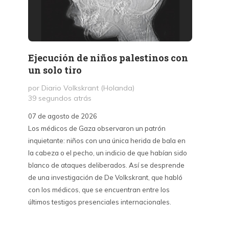
Ejecución de niños palestinos con
Peter
un solo tiro
reuni
mant
por Diario Volkskrant (Holanda)
39 segundos atrás
por Fél
10 hor
07 de agosto de 2026
Los médicos de Gaza observaron un patrón
07 de a
inquietante: niños con una única herida de bala en
Peter T
la cabeza o el pecho, un indicio de que habían sido
confere
blanco de ataques deliberados. Así se desprende
Chile. S
de una investigación de De Volkskrant, que habló
del nue
con los médicos, que se encuentran entre los
combina 
últimos testigos presenciales internacionales.
datos, 
estraté