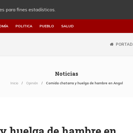
es para fines estadísticos.
OMÍA
POLITICA
PUEBLO
SALUD
PORTAD
Noticias
Inicio
Opinión
Comida chatarra y huelga de hambre en Angol
 y huelga de hambre en