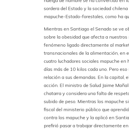
huelga de hambre se ha convertido en la
sordera del Estado y la sociedad chilena 
mapuche-Estado-forestales, como ha que
Mientras en Santiago el Senado se ve obl
sobre la obesidad que afecta a nuestros n
fenómeno ligado directamente al market
transnacionales de la alimentación, en el
cuatro luchadores sociales mapuche en h
días más de 10 kilos cada uno. Pero eso
relación a sus demandas. En la capital,
acción. El ministro de Salud Jaime Maña
chatarra y considera una falta de respet
subido de peso. Mientras los mapuche s
fiscal del ministerio público que aprendi
contra los mapuche y la aplicó en Santi
prefirió pasar a trabajar directamente en 