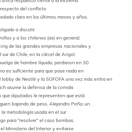
 única respuesta frente a la extrema
respecto del conflicto
dado claro en los últimos meses y años.
igado a discutir
iños y a los chilenos (as) en general,
ing de las grandes empresas nacionales y
 sur de Chile, en la cárcel de Angol,
uelga de hambre líquida, perdieron en 30
 no es suficiente para que pase nada en
 el lobby de Nestlé y la SOFOFA una vez más entra en
lich asume la defensa de la comida
o que diputados le representen que está
iguen bajando de peso, Alejandro Peña, un
ó la metodología usada en el sur
ago para "resolver" el caso bombas,
el Ministerio del Interior y evitarse