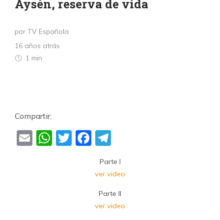
Aysén, reserva de vida
por TV Española
16 años atrás
1 min
Compartir:
Email
WhatsApp
Twitter
Facebook
Telegram
Parte I
ver video
Parte II
ver video