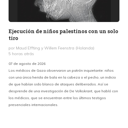
Ejecución de niños palestinos con un solo
tiro
por Maud Effting y Willem Feenstra (Holanda)
5 horas atrás
07 de agosto de 2026
Los médicos de Gaza observaron un patrón inquietante: niños
con una única herida de bala en la cabeza o el pecho, un indicio
P
de que habían sido blanco de ataques deliberados. Así se
n
desprende de una investigación de De Volkskrant, que habló con
l
los médicos, que se encuentran entre los últimos testigos
c
presenciales internacionales.
d