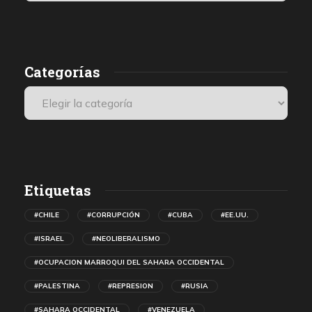
los médicos, que se encuentran entre los últimos testigos
presenciales internacionales.
Categorías
Etiquetas
#CHILE
#CORRUPCIÓN
#CUBA
#EE.UU.
#ISRAEL
#NEOLIBERALISMO
#OCUPACION MARROQUI DEL SAHARA OCCIDENTAL
#PALESTINA
#REPRESION
#RUSIA
#SAHARA OCCIDENTAL
#VENEZUELA