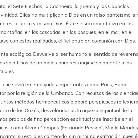
o, el Sete Flechas, la Cachoeira, la Jurema y los Caboclos
vinidad. Ellas no multiplican a Dios en un falso panteísmo, si
mbres, al único y mismo Dios. Éste se sacramentaliza en los
montañas, en las cascadas, en los bosques, en el mar, en el
rse con estas realidades, el fiel entra en comunión con Dios.
te ecológica. Devuelve al ser humano el sentido de reverenc
os sacrificios de animales para restringirse solamente a las
ituales.
ri, que sirvió en embajadas importantes como Paris, Roma,
ar por la religión de la Umbanda. Con recursos de las ciencia
istintos métodos hermenéuticos elaboró perspicaces reflexion
anto de los Orixás, desvelándonos la riqueza espiritual de la
s propios de fina percepción espiritual y se inscribe en el
icos, como Álvaro Campos (Fernando Pessoa), Murilo Mendes
el encanto, su estilo es contenido, sin ninguna exaltación, pues 