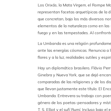
Los Orixás, la Mata Virgem, el Rompe Mat
representan facetas arquetípicas de la di
que concretan, bajo los más diversos no
elementos de la naturaleza como en las 
fuego y en las tempestades. Al confronta
La Umbanda es una religión profundamen
ante las energías cósmicas. Renuncia a l
flores y a la luz, realidades sutiles y espir
Hay un diplomático brasilero, Flávio Per
Ginebra y Nueva York, que se dejó encant
comparadas de las religiones y de los d
que llevan justamente este título: El Enc
Umbanda. Entrevera su trabajo con poema
género de los poetas-pensadores y míst
T. S. Elliot y el sufí Rumí. Incluso bajo 