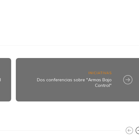
k
ram
INICIATIVAS
l
Dos conferencias sobre "Armas Bajo
Control"