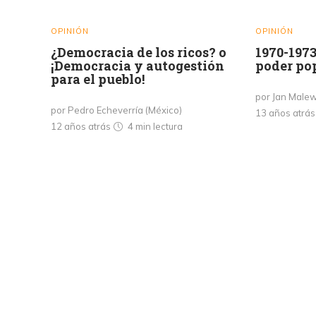
OPINIÓN
OPINIÓN
¿Democracia de los ricos? o
1970-1973
¡Democracia y autogestión
poder po
para el pueblo!
por Jan Malew
por Pedro Echeverría (México)
13 años atrá
12 años atrás
4 min
lectura