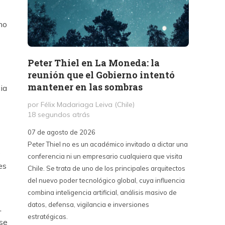
no
Peter Thiel en La Moneda: la
«La 
reunión que el Gobierno intentó
Haban
mantener en las sombras
contr
ia
sino 
por Félix Madariaga Leiva (Chile)
18 segundos atrás
por Kri
3 hora
07 de agosto de 2026
Peter Thiel no es un académico invitado a dictar una
07 de a
s
conferencia ni un empresario cualquiera que visita
La Emba
es
Chile. Se trata de uno de los principales arquitectos
críticas
del nuevo poder tecnológico global, cuya influencia
contra 
combina inteligencia artificial, análisis masivo de
puede s
datos, defensa, vigilancia e inversiones
país y 
,
estratégicas.
del cin
ése