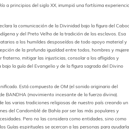
ío a principios del siglo XX, irrumpió una fortísima experienci
eclara la comunicación de la Divinidad bajo la figura del Cabo
ndígena y del Preto Velho de la tradición de los esclavos. Esa
natarios a los humildes desposeídos de todo apoyo material y
ercepción de la profunda igualdad entre todos, hombres y mujere
raterno, mitigar las injusticias, consolar a los afligidos y
 bajo la guía del Evangelio y de la figura sagrada del Divino
ficado. Está compuesto de OM (el sonido originario del
 y de BANDHA (movimiento incesante de la fuerza divina).
e las varias tradiciones religiosas de nuestro país creando un
iones del Candomblé de Bahía por ser las más populares y
cesidades. Pero no las considera como entidades, sino como
 los Guías espirituales se acercan a las personas para ayudarla