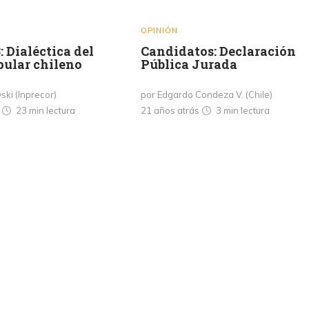
OPINIÓN
: Dialéctica del
Candidatos: Declaración
pular chileno
Pública Jurada
ski (Inprecor)
por Edgardo Condeza V. (Chile)
s
23 min
lectura
21 años atrás
3 min
lectura