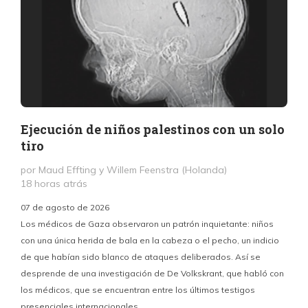
Ejecución de niños palestinos con un solo
tiro
por Maud Effting y Willem Feenstra (Holanda)
18 horas atrás
07 de agosto de 2026
Los médicos de Gaza observaron un patrón inquietante: niños
con una única herida de bala en la cabeza o el pecho, un indicio
P
de que habían sido blanco de ataques deliberados. Así se
n
desprende de una investigación de De Volkskrant, que habló con
l
los médicos, que se encuentran entre los últimos testigos
c
presenciales internacionales.
d