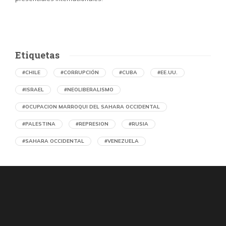
Etiquetas
#CHILE
#CORRUPCIÓN
#CUBA
#EE.UU.
#ISRAEL
#NEOLIBERALISMO
#OCUPACION MARROQUI DEL SAHARA OCCIDENTAL
#PALESTINA
#REPRESION
#RUSIA
#SAHARA OCCIDENTAL
#VENEZUELA
Ejecución de niños palestinos con un solo
tiro
por Maud Effting y Willem Feenstra (Holanda)
18 horas atrás
07 de agosto de 2026
Los médicos de Gaza observaron un patrón inquietante: niños