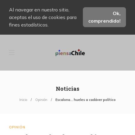
Al navegar en nuestro sitio,
Ok,
aceptas el uso de cookies para
comprendido!
fines estadísticos.
Noticias
Inicio
Opinión
Escalona… hueles a cadáver político
OPINIÓN