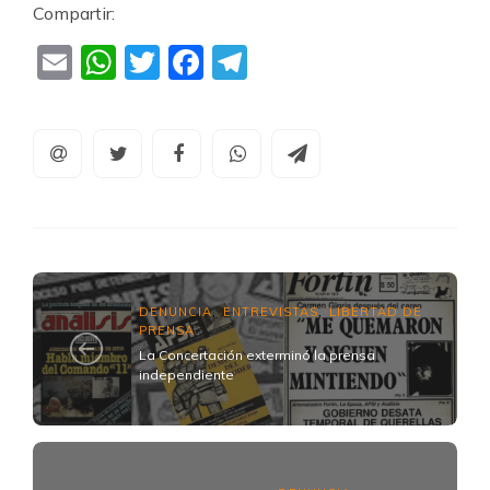
Compartir:
Email
WhatsApp
Twitter
Facebook
Telegram
DENUNCIA
ENTREVISTAS
LIBERTAD DE
,
,
PRENSA
La Concertación exterminó la prensa
independiente