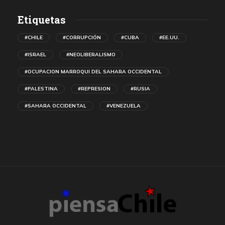
Etiquetas
#CHILE
#CORRUPCIÓN
#CUBA
#EE.UU.
#ISRAEL
#NEOLIBERALISMO
#OCUPACION MARROQUI DEL SAHARA OCCIDENTAL
#PALESTINA
#REPRESION
#RUSIA
#SAHARA OCCIDENTAL
#VENEZUELA