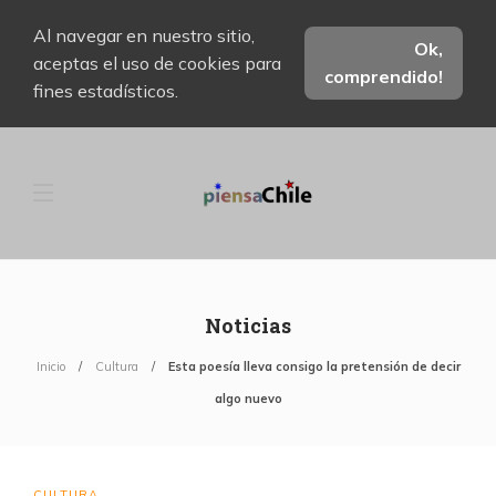
Al navegar en nuestro sitio,
Ok,
aceptas el uso de cookies para
comprendido!
fines estadísticos.
Noticias
Inicio
Cultura
Esta poesía lleva consigo la pretensión de decir
algo nuevo
CULTURA