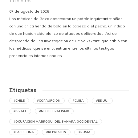
1 día atrás
07 de agosto de 2026
Los médicos de Gaza observaron un patrón inquietante: niños
con una única herida de bala en la cabeza o el pecho, un indicio
P
de que habían sido blanco de ataques deliberados. Así se
n
desprende de una investigación de De Volkskrant, que habló con
l
los médicos, que se encuentran entre los últimos testigos
c
presenciales internacionales.
d
Etiquetas
#CHILE
#CORRUPCIÓN
#CUBA
#EE.UU.
#ISRAEL
#NEOLIBERALISMO
#OCUPACION MARROQUI DEL SAHARA OCCIDENTAL
#PALESTINA
#REPRESION
#RUSIA