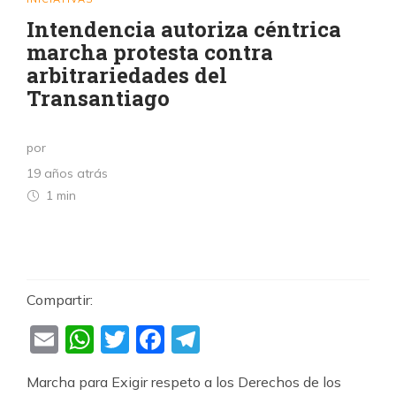
Intendencia autoriza céntrica
marcha protesta contra
arbitrariedades del
Transantiago
por
19 años atrás
1 min
Compartir:
Email
WhatsApp
Twitter
Facebook
Telegram
ANÁL
El
eng
Marcha para Exigir respeto a los Derechos de los
ocult