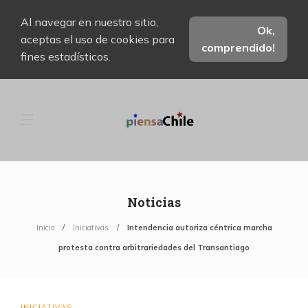
Al navegar en nuestro sitio,
Ok,
aceptas el uso de cookies para
comprendido!
fines estadísticos.
Noticias
Inicio
Iniciativas
Intendencia autoriza céntrica marcha
protesta contra arbitrariedades del Transantiago
INICIATIVAS