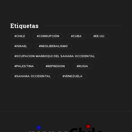
Etiquetas
#CHILE
#CORRUPCIÓN
#CUBA
#EE.UU.
#ISRAEL
#NEOLIBERALISMO
#OCUPACION MARROQUI DEL SAHARA OCCIDENTAL
#PALESTINA
#REPRESION
#RUSIA
#SAHARA OCCIDENTAL
#VENEZUELA