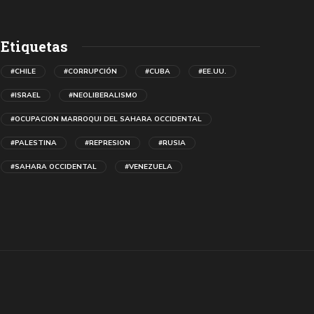
Etiquetas
#CHILE
#CORRUPCIÓN
#CUBA
#EE.UU.
#ISRAEL
#NEOLIBERALISMO
#OCUPACION MARROQUI DEL SAHARA OCCIDENTAL
#PALESTINA
#REPRESION
#RUSIA
#SAHARA OCCIDENTAL
#VENEZUELA