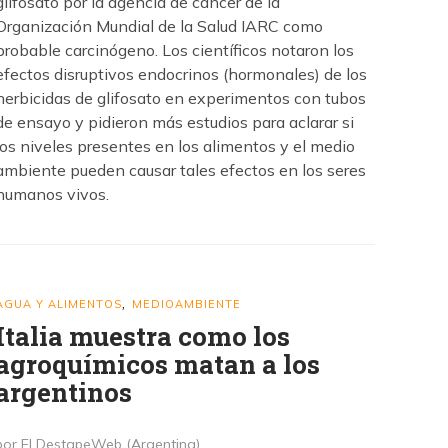
glifosato por la agencia de cáncer de la
Organización Mundial de la Salud IARC como
probable carcinógeno. Los científicos notaron los
efectos disruptivos endocrinos (hormonales) de los
herbicidas de glifosato en experimentos con tubos
de ensayo y pidieron más estudios para aclarar si
los niveles presentes en los alimentos y el medio
ambiente pueden causar tales efectos en los seres
humanos vivos.
AGUA Y ALIMENTOS
MEDIOAMBIENTE
,
Italia muestra como los
agroquímicos matan a los
argentinos
por El DestapeWeb (Argentina)