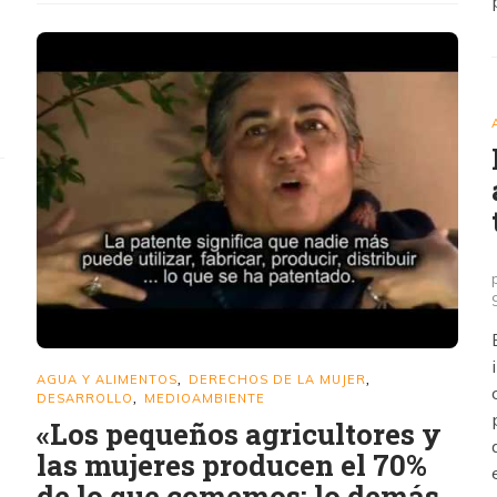
AGUA Y ALIMENTOS
DERECHOS DE LA MUJER
,
,
DESARROLLO
MEDIOAMBIENTE
,
«Los pequeños agricultores y
las mujeres producen el 70%
de lo que comemos; lo demás