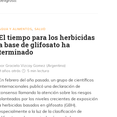
peligroso.
AGUA Y ALIMENTOS
SALUD
,
El tiempo para los herbicidas
a base de glifosato ha
terminado
por Graciela Vizcay Gomez (Argentina)
9 años atrás
5 min
lectura
En febrero del año pasado, un grupo de científicos
internacionales publicó una declaración de
consenso llamando la atención sobre los riesgos
planteados por los niveles crecientes de exposición
a herbicidas basados ​​en glifosato (GBH),
especialmente a la luz de la clasificación de