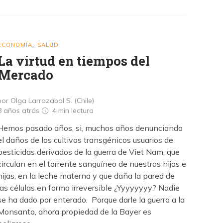
ECONOMÍA
SALUD
,
La virtud en tiempos del
Mercado
por Olga Larrazabal S. (Chile)
8 años atrás
4 min
lectura
Hemos pasado años, si, muchos años denunciando
el daños de los cultivos transgénicos usuarios de
pesticidas derivados de la guerra de Viet Nam, que
circulan en el torrente sanguíneo de nuestros hijos e
hijas, en la leche materna y que daña la pared de
las células en forma irreversible ¿Yyyyyyyy? Nadie
se ha dado por enterado. Porque darle la guerra a la
Monsanto, ahora propiedad de la Bayer es