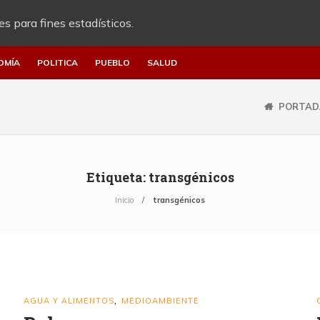
es para fines estadísticos.
OMÍA
POLITICA
PUEBLO
SALUD
PORTAD
Etiqueta:
transgénicos
Inicio
transgénicos
AGUA Y ALIMENTOS
MEDIOAMBIENTE
,