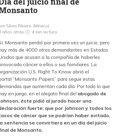
Día del juicio final de
Monsanto
por Silvia Ribeiro (México)
8 años atrás
4 min
lectura
Si, Monsanto perdió por primera vez un juicio, pero
hay más de 4000 otros demandantes en Estados
Unidos que acusan a la compañía de haberles
provocado cáncer a ellos o sus familiares. La
organización U.S. Right To Know abrió el
portal “Monsanto Papers” para seguir estas
demandas que aumentan cada día. Por todo lo que
hay en juego, en el alegato final del
abogado de
Johnson, éste pidió al jurado hacer una
declaración fuerte: que por Johnson y todos los
casos de cáncer que se podrían haber evitado,
la sentencia se convirtiera en un día del juicio
final de Monsanto.