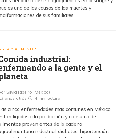
niños del barrio tienen agroquímicos en la sangre y
que es una de las causas de las muertes y
malformaciones de sus familiares.
AGUA Y ALIMENTOS
Comida industrial:
enfermando a la gente y el
planeta
por Silvia Ribeiro (México)
13 años atrás
4 min
lectura
Las cinco enfermedades más comunes en México
están ligadas a la producción y consumo de
alimentos provenientes de la cadena
agroalimentaria industrial: diabetes, hipertensión,