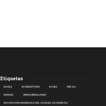
Etiquetas
#CHILE
#CORRUPCIÓN
#CUBA
#EE.UU.
#ISRAEL
#NEOLIBERALISMO
#OCUPACION MARROQUI DEL SAHARA OCCIDENTAL