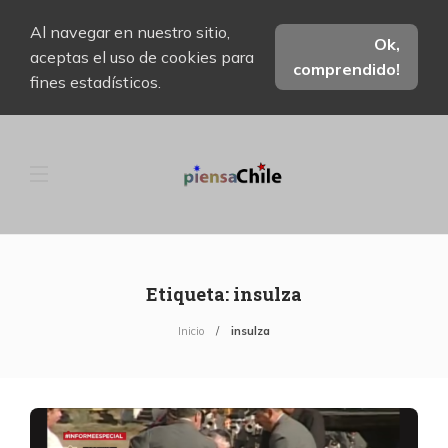
Al navegar en nuestro sitio,
Ok,
aceptas el uso de cookies para
comprendido!
fines estadísticos.
Etiqueta:
insulza
Inicio
insulza