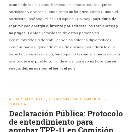
ocurriendo los sucesos. Son esos mismos datos los que se
socializan y a veces suenan como un latigazo, como cuando el
socialista, José Miguel Insulza dijo en CNN, soy “
partidario de
reprimir con energía el intento por saltarse los torniquetes y
no pagar
”. La vida versallesca de estos personajes
acostumbrados a deambular por los salones diplomáticos
internacionales, ganando miles de dólares, para decir lo que
debe hacerse y lo que no, fue forjando la cruel distancia de vida
que padece el pueblo con la de ellos, por eso
es hora que se
vayan, deben irse por el bien del país.
AGUA Y ALIMENTOS
ECONOMÍA
MEDIOAMBIENTE
,
,
,
POLITICA
Declaración Pública: Protocolo
de entendimiento para
aprobar TPP-11 en Comisión