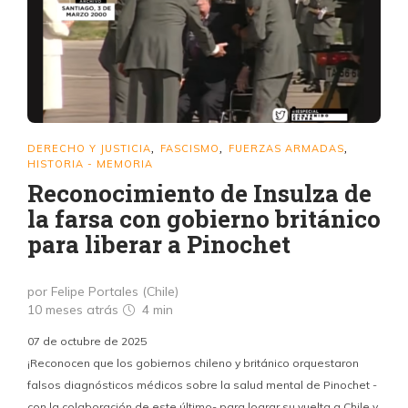
DERECHO Y JUSTICIA
FASCISMO
FUERZAS ARMADAS
,
,
,
HISTORIA - MEMORIA
Reconocimiento de Insulza de
la farsa con gobierno británico
para liberar a Pinochet
por Felipe Portales (Chile)
10 meses atrás
4 min
07 de octubre de 2025
¡Reconocen que los gobiernos chileno y británico orquestaron
falsos diagnósticos médicos sobre la salud mental de Pinochet -
con la colaboración de este último- para lograr su vuelta a Chile y