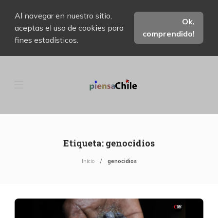
Al navegar en nuestro sitio,
Ok,
aceptas el uso de cookies para
comprendido!
fines estadísticos.
Etiqueta:
genocidios
Inicio
genocidios