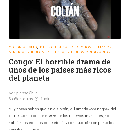
COLONIALISMO
DELINCUENCIA
DERECHOS HUMANOS
,
,
,
MINERIA
PUEBLOS EN LUCHA
PUEBLOS ORIGINARIOS
,
,
Congo: El horrible drama de
unos de los países más ricos
del planeta
por piensaChile
3 años atrás
1 min
Muy pocos saben que sin el Coltán, el llamado «oro negro», del
cual el Congó posee el 80% de las reservas mundiales, no
habrían los equipos de telefonía y computación con pantallas
sensibles al tacto.