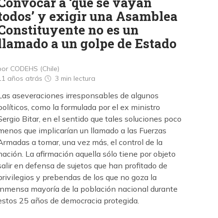
Convocar a ‘que se vayan
todos’ y exigir una Asamblea
Constituyente no es un
llamado a un golpe de Estado
por CODEHS (Chile)
11 años atrás
3 min
lectura
Las aseveraciones irresponsables de algunos
políticos, como la formulada por el ex ministro
Sergio Bitar, en el sentido que tales soluciones poco
menos que implicarían un llamado a las Fuerzas
Armadas a tomar, una vez más, el control de la
nación. La afirmación aquella sólo tiene por objeto
salir en defensa de sujetos que han profitado de
privilegios y prebendas de los que no goza la
inmensa mayoría de la población nacional durante
estos 25 años de democracia protegida.