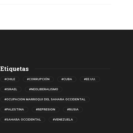
Etiquetas
#CHILE
#CORRUPCIÓN
#CUBA
#EE.UU.
#ISRAEL
#NEOLIBERALISMO
#OCUPACION MARROQUI DEL SAHARA OCCIDENTAL
#PALESTINA
#REPRESION
#RUSIA
#SAHARA OCCIDENTAL
#VENEZUELA