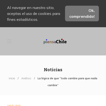
Al navegar en nuestro sitio,
Ok,
aceptas el uso de cookies para
comprendido!
fines estadísticos.
Noticias
Inicio
Análisis
La lógica de que “todo cambie para que nada
cambie”
ANÁLISIS