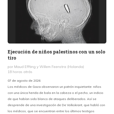
Ejecución de niños palestinos con un solo
tiro
por Maud Effting y Willem Feenstra (Holanda)
18 horas atrás
07 de agosto de 2026
Los médicos de Gaza observaron un patrón inquietante: niños
con una única herida de bala en la cabeza o el pecho, un indicio
P
de que habían sido blanco de ataques deliberados. Así se
n
desprende de una investigación de De Volkskrant, que habló con
l
los médicos, que se encuentran entre los últimos testigos
c