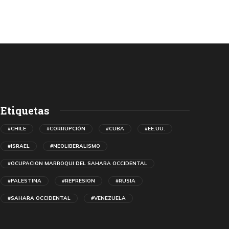
Etiquetas
#CHILE
#CORRUPCIÓN
#CUBA
#EE.UU.
#ISRAEL
#NEOLIBERALISMO
#OCUPACION MARROQUI DEL SAHARA OCCIDENTAL
#PALESTINA
#REPRESION
#RUSIA
#SAHARA OCCIDENTAL
#VENEZUELA