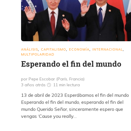
ANÁLISIS
CAPITALISMO
ECONOMÍA
INTERNACIONAL
,
,
,
,
MULTIPOLARIDAD
Esperando el fin del mundo
por Pepe Escobar (París, Francia)
3 años atrás
11 min
lectura
13 de abril de 2023 Esperábamos el fin del mundo
Esperando el fin del mundo, esperando el fin del
mundo Querido Señor, sinceramente espero que
vengas ‘Cause you really…