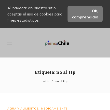
Al navegar en nuestro sitio,
Ok,
aceptas el uso de cookies para
comprendido!
fines estadísticos.
Etiqueta:
no al ttp
Inicio
no al ttp
AGUA Y ALIMENTOS
MEDIOAMBIENTE
,