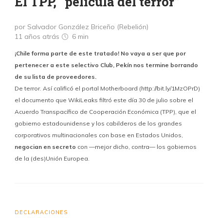
El TPP, “película del terror”
por Salvador González Briceño (Rebelión)
11 años atrás
6 min
¡Chile forma parte de este tratado! No vaya a ser que por
pertenecer a este selectivo Club, Pekín nos termine borrando
de su lista de proveedores.
De terror. Así calificó el portal Motherboard (http://bit.ly/1MzOPrD)
el documento que WikiLeaks filtró este día 30 de julio sobre el
Acuerdo Transpacífico de Cooperación Económica (TPP), que el
gobierno estadounidense y los cabilderos de los grandes
corporativos multinacionales con base en Estados Unidos,
negocian en secreto
con —mejor dicho, contra— los gobiernos
de la (des)Unión Europea.
DECLARACIONES