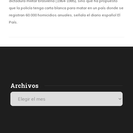
dictadura militar brasileña (1964-1985), sino que ha propuesto
que la policía tenga carta blanca para matar en un país donde se
registran 60.000 homicidios anuales, señala el diario español El
País.
Archivos