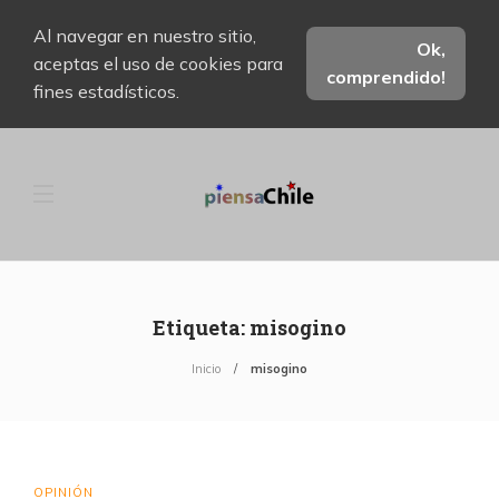
Al navegar en nuestro sitio,
Ok,
aceptas el uso de cookies para
comprendido!
fines estadísticos.
Etiqueta:
misogino
Inicio
misogino
OPINIÓN