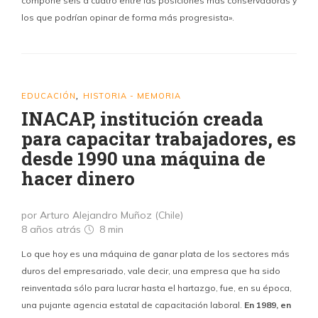
compone seis a cuatro entre las posiciones más conservadoras y
los que podrían opinar de forma más progresista».
EDUCACIÓN
HISTORIA - MEMORIA
,
INACAP, institución creada
para capacitar trabajadores, es
desde 1990 una máquina de
hacer dinero
por Arturo Alejandro Muñoz (Chile)
8 años atrás
8 min
Lo que hoy es una máquina de ganar plata de los sectores más
duros del empresariado, vale decir, una empresa que ha sido
reinventada sólo para lucrar hasta el hartazgo, fue, en su época,
una pujante agencia estatal de capacitación laboral.
En 1989, en