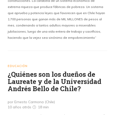
construcciones. La carabela de un sistema económico de
extrema riqueza que produce fábricas de pobreza. Un sistema
que aprueba y potencia leyes que favorecen que en Chile hayan
1.700 personas que ganan más de MIL MILLONES de pesos al
mes, condenando a tantos adultos mayores a miserables
jubilaciones, luego de una vida entera de trabajo y sacrificios,
haciendo que la vejez sea sinónimo de empobrecimiento”
EDUCACIÓN
¿Quiénes son los dueños de
Laureate y de la Universidad
Andrés Bello de Chile?
por Ernesto Carmona (Chile)
10 años atrás
18 min