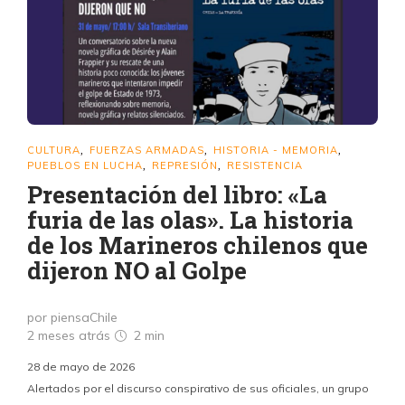
CULTURA
FUERZAS ARMADAS
HISTORIA - MEMORIA
,
,
,
PUEBLOS EN LUCHA
REPRESIÓN
RESISTENCIA
,
,
Presentación del libro: «La
furia de las olas». La historia
de los Marineros chilenos que
dijeron NO al Golpe
por piensaChile
2 meses atrás
2 min
28 de mayo de 2026
Alertados por el discurso conspirativo de sus oficiales, un grupo