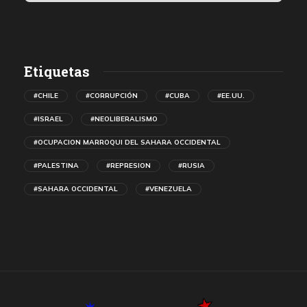
Etiquetas
#CHILE
#CORRUPCIÓN
#CUBA
#EE.UU.
#ISRAEL
#NEOLIBERALISMO
#OCUPACION MARROQUI DEL SAHARA OCCIDENTAL
#PALESTINA
#REPRESION
#RUSIA
#SAHARA OCCIDENTAL
#VENEZUELA