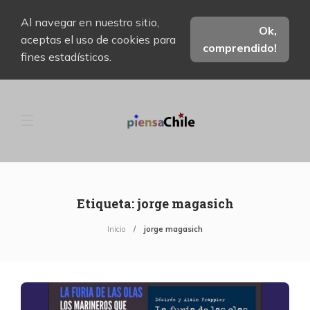
Al navegar en nuestro sitio,
Ok,
aceptas el uso de cookies para
comprendido!
fines estadísticos.
Etiqueta:
jorge magasich
Inicio
jorge magasich