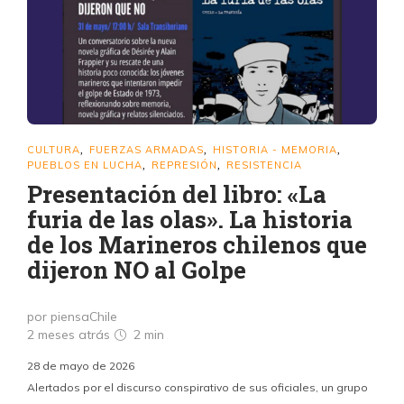
CULTURA
FUERZAS ARMADAS
HISTORIA - MEMORIA
,
,
,
PUEBLOS EN LUCHA
REPRESIÓN
RESISTENCIA
,
,
Presentación del libro: «La
furia de las olas». La historia
de los Marineros chilenos que
dijeron NO al Golpe
por piensaChile
2 meses atrás
2 min
28 de mayo de 2026
Alertados por el discurso conspirativo de sus oficiales, un grupo