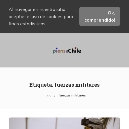
Al navegar en nuestro sitio,
Ok,
aceptas el uso de cookies para
comprendido!
fines estadísticos.
Etiqueta:
fuerzas militares
Inicio
fuerzas militares