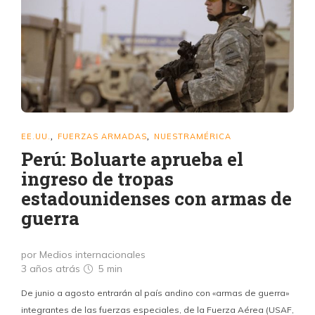
EE.UU.
FUERZAS ARMADAS
NUESTRAMÉRICA
,
,
Perú: Boluarte aprueba el
ingreso de tropas
estadounidenses con armas de
guerra
por Medios internacionales
3 años atrás
5 min
De junio a agosto entrarán al país andino con «armas de guerra»
integrantes de las fuerzas especiales, de la Fuerza Aérea (USAF,