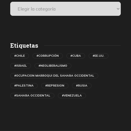
Etiquetas
#CHILE
#CORRUPCIÓN
#CUBA
#EE.UU.
#ISRAEL
#NEOLIBERALISMO
#OCUPACION MARROQUI DEL SAHARA OCCIDENTAL
#PALESTINA
#REPRESION
#RUSIA
#SAHARA OCCIDENTAL
#VENEZUELA