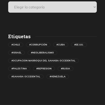
Etiquetas
#CHILE
#CORRUPCIÓN
#CUBA
#EE.UU.
#ISRAEL
#NEOLIBERALISMO
#OCUPACION MARROQUI DEL SAHARA OCCIDENTAL
#PALESTINA
#REPRESION
#RUSIA
#SAHARA OCCIDENTAL
#VENEZUELA