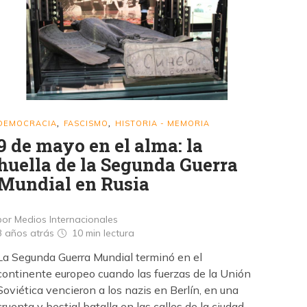
DEMOCRACIA
FASCISMO
HISTORIA - MEMORIA
,
,
9 de mayo en el alma: la
huella de la Segunda Guerra
Mundial en Rusia
por Medios Internacionales
3 años atrás
10 min
lectura
La Segunda Guerra Mundial terminó en el
continente europeo cuando las fuerzas de la Unión
Soviética vencieron a los nazis en Berlín, en una
cruenta y bestial batalla en las calles de la ciudad.