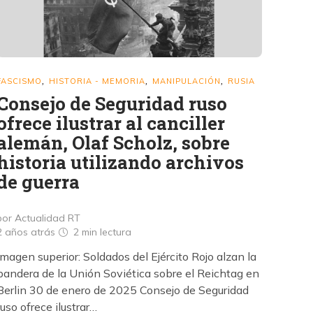
FASCISMO
HISTORIA - MEMORIA
MANIPULACIÓN
RUSIA
,
,
,
Consejo de Seguridad ruso
ofrece ilustrar al canciller
alemán, Olaf Scholz, sobre
historia utilizando archivos
de guerra
por Actualidad RT
2 años atrás
2 min
lectura
Imagen superior: Soldados del Ejército Rojo alzan la
bandera de la Unión Soviética sobre el Reichtag en
Berlin 30 de enero de 2025 Consejo de Seguridad
ruso ofrece ilustrar…