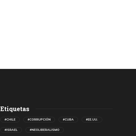
Etiquetas
#CHILE
#CORRUPCIÓN
#CUBA
#EE.UU.
#ISRAEL
#NEOLIBERALISMO