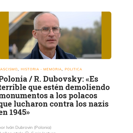
FASCISMO
HISTORIA - MEMORIA
POLITICA
,
,
Polonia / R. Dubovsky: «Es
terrible que estén demoliendo
monumentos a los polacos
que lucharon contra los nazis
en 1945»
por Iván Dubrovin (Polonia)