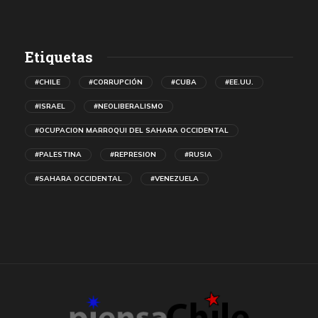
Etiquetas
#CHILE
#CORRUPCIÓN
#CUBA
#EE.UU.
#ISRAEL
#NEOLIBERALISMO
#OCUPACION MARROQUI DEL SAHARA OCCIDENTAL
#PALESTINA
#REPRESION
#RUSIA
#SAHARA OCCIDENTAL
#VENEZUELA