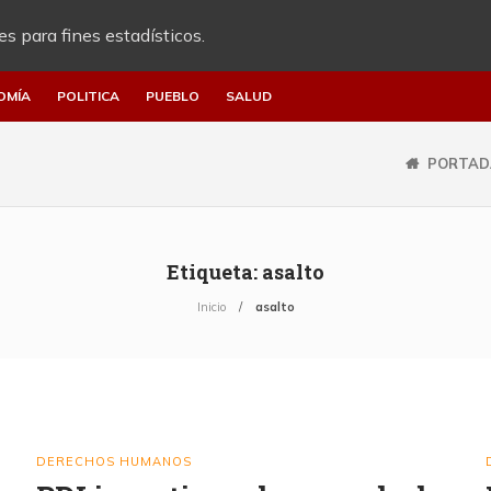
es para fines estadísticos.
OMÍA
POLITICA
PUEBLO
SALUD
PORTAD
Etiqueta:
asalto
Inicio
asalto
DERECHOS HUMANOS