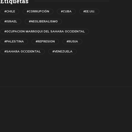
Etiquetas
#CHILE
#CORRUPCIÓN
#CUBA
#EE.UU.
#ISRAEL
#NEOLIBERALISMO
#OCUPACION MARROQUI DEL SAHARA OCCIDENTAL
#PALESTINA
#REPRESION
#RUSIA
#SAHARA OCCIDENTAL
#VENEZUELA