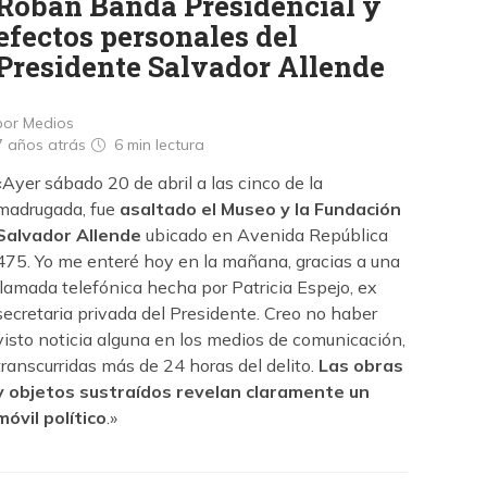
Roban Banda Presidencial y
efectos personales del
Presidente Salvador Allende
por Medios
7 años atrás
6 min
lectura
«Ayer sábado 20 de abril a las cinco de la
madrugada, fue
asaltado el Museo y la Fundación
Salvador Allende
ubicado en Avenida República
475. Yo me enteré hoy en la mañana, gracias a una
llamada telefónica hecha por Patricia Espejo, ex
secretaria privada del Presidente. Creo no haber
visto noticia alguna en los medios de comunicación,
transcurridas más de 24 horas del delito.
Las obras
y objetos sustraídos revelan claramente un
móvil político
.»