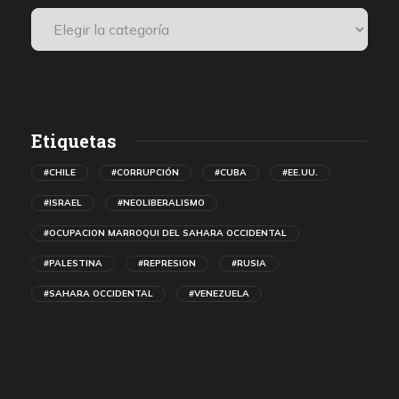
Etiquetas
#CHILE
#CORRUPCIÓN
#CUBA
#EE.UU.
#ISRAEL
#NEOLIBERALISMO
#OCUPACION MARROQUI DEL SAHARA OCCIDENTAL
#PALESTINA
#REPRESION
#RUSIA
#SAHARA OCCIDENTAL
#VENEZUELA