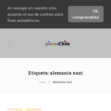
Al navegar en nuestro sitio,
Ok,
aceptas el uso de cookies para
comprendido!
fines estadísticos.
Etiqueta:
alemania nazi
Inicio
alemania nazi
HISTORIA - MEMORIA