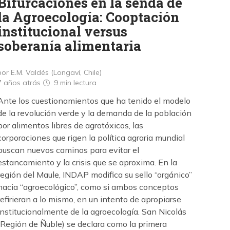
Bifurcaciones en la senda de
la Agroecología: Cooptación
institucional versus
soberanía alimentaria
por E.M. Valdés (Longaví, Chile)
7 años atrás
9 min
lectura
Ante los cuestionamientos que ha tenido el modelo
de la revolución verde y la demanda de la población
por alimentos libres de agrotóxicos, las
corporaciones que rigen la política agraria mundial
buscan nuevos caminos para evitar el
estancamiento y la crisis que se aproxima. En la
región del Maule, INDAP modifica su sello “orgánico”
hacia “agroecológico”, como si ambos conceptos
refirieran a lo mismo, en un intento de apropiarse
institucionalmente de la agroecología. San Nicolás
(Región de Ñuble) se declara como la primera