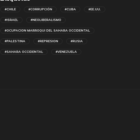
#CHILE
#CORRUPCIÓN
#CUBA
#EE.UU.
#ISRAEL
#NEOLIBERALISMO
#OCUPACION MARROQUI DEL SAHARA OCCIDENTAL
#PALESTINA
#REPRESION
#RUSIA
#SAHARA OCCIDENTAL
#VENEZUELA