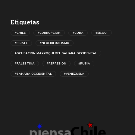
Etiquetas
#CHILE
#CORRUPCIÓN
#CUBA
#EE.UU.
#ISRAEL
#NEOLIBERALISMO
#OCUPACION MARROQUI DEL SAHARA OCCIDENTAL
#PALESTINA
#REPRESION
#RUSIA
#SAHARA OCCIDENTAL
#VENEZUELA