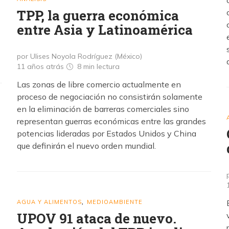
TPP, la guerra económica
entre Asia y Latinoamérica
por Ulises Noyola Rodríguez (México)
11 años atrás
8 min
lectura
Las zonas de libre comercio actualmente en
proceso de negociación no consistirán solamente
en la eliminación de barreras comerciales sino
representan guerras económicas entre las grandes
e
potencias lideradas por Estados Unidos y China
que definirán el nuevo orden mundial.
AGUA Y ALIMENTOS
MEDIOAMBIENTE
,
UPOV 91 ataca de nuevo.