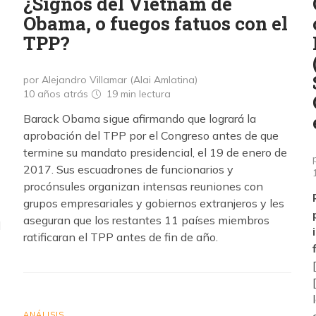
¿Signos del Vietnam de
Obama, o fuegos fatuos con el
TPP?
por Alejandro Villamar (Alai Amlatina)
10 años atrás
19 min
lectura
Barack Obama sigue afirmando que logrará la
aprobación del TPP por el Congreso antes de que
termine su mandato presidencial, el 19 de enero de
2017. Sus escuadrones de funcionarios y
procónsules organizan intensas reuniones con
grupos empresariales y gobiernos extranjeros y les
aseguran que los restantes 11 países miembros
l
ratificaran el TPP antes de fin de año.
ANÁLISIS