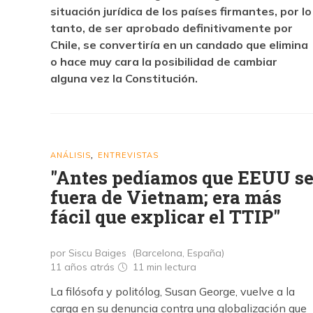
situación jurídica de los países firmantes, por lo
tanto, de ser aprobado definitivamente por
Chile, se convertiría en un candado que elimina
o hace muy cara la posibilidad de cambiar
alguna vez la Constitución.
ANÁLISIS
ENTREVISTAS
,
"Antes pedíamos que EEUU s
fuera de Vietnam; era más
fácil que explicar el TTIP"
por Siscu Baiges (Barcelona, España)
11 años atrás
11 min
lectura
La filósofa y politólog, Susan George, vuelve a la
carga en su denuncia contra una globalización que