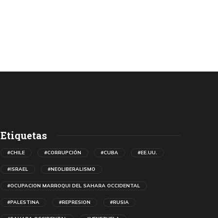
Etiquetas
#CHILE
#CORRUPCIÓN
#CUBA
#EE.UU.
#ISRAEL
#NEOLIBERALISMO
#OCUPACION MARROQUI DEL SAHARA OCCIDENTAL
#PALESTINA
#REPRESION
#RUSIA