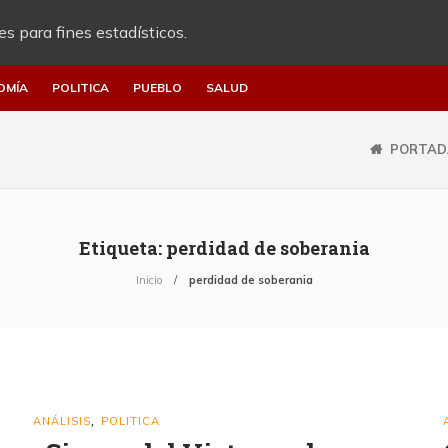
es para fines estadísticos.
OMÍA
POLITICA
PUEBLO
SALUD
PORTAD
Etiqueta:
perdidad de soberania
Inicio
perdidad de soberania
ANÁLISIS
POLITICA
,