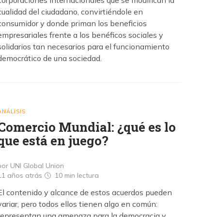
corporaciones internacionales que se modifican la
cualidad del ciudadano, convirtiéndole en
consumidor y donde priman los beneficios
empresariales frente a los benéficos sociales y
solidarios tan necesarios para el funcionamiento
democrático de una sociedad.
ANÁLISIS
Comercio Mundial: ¿qué es lo
que está en juego?
por UNI Global Union
11 años atrás
10 min
lectura
El contenido y alcance de estos acuerdos pueden
variar, pero todos ellos tienen algo en común:
representan una amenaza para la democracia y