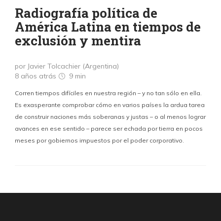
Radiografía política de
América Latina en tiempos de
exclusión y mentira
por Javier Tolcachier (Argentina)
8 años atrás
9 min
Corren tiempos difíciles en nuestra región – y no tan sólo en ella.
Es exasperante comprobar cómo en varios países la ardua tarea
de construir naciones más soberanas y justas – o al menos lograr
avances en ese sentido – parece ser echada por tierra en pocos
meses por gobiernos impuestos por el poder corporativo.