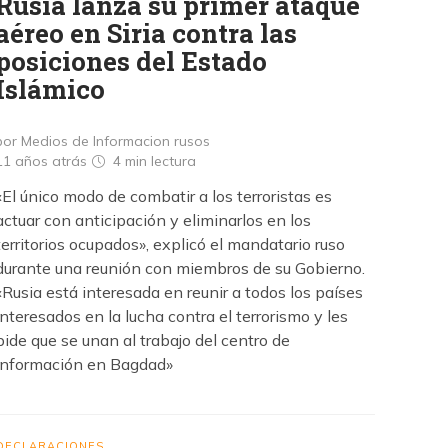
Rusia lanza su primer ataque
aéreo en Siria contra las
posiciones del Estado
Islámico
por Medios de Informacion rusos
11 años atrás
4 min
lectura
«El único modo de combatir a los terroristas es
actuar con anticipación y eliminarlos en los
territorios ocupados», explicó el mandatario ruso
durante una reunión con miembros de su Gobierno.
«Rusia está interesada en reunir a todos los países
interesados en la lucha contra el terrorismo y les
pide que se unan al trabajo del centro de
información en Bagdad»
DECLARACIONES