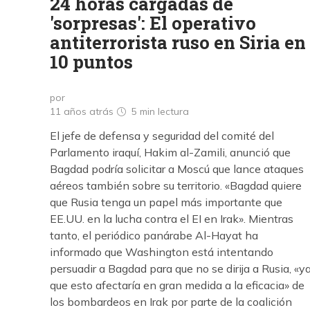
24 horas cargadas de
'sorpresas': El operativo
antiterrorista ruso en Siria en
10 puntos
por
11 años atrás
5 min
lectura
El jefe de defensa y seguridad del comité del
Parlamento iraquí, Hakim al-Zamili, anunció que
Bagdad podría solicitar a Moscú que lance ataques
aéreos también sobre su territorio. «Bagdad quiere
que Rusia tenga un papel más importante que
EE.UU. en la lucha contra el EI en Irak». Mientras
tanto, el periódico panárabe Al-Hayat ha
informado que Washington está intentando
persuadir a Bagdad para que no se dirija a Rusia, «y
que esto afectaría en gran medida a la eficacia» de
los bombardeos en Irak por parte de la coalición