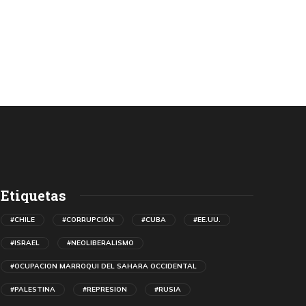
Etiquetas
#CHILE
#CORRUPCIÓN
#CUBA
#EE.UU.
#ISRAEL
#NEOLIBERALISMO
#OCUPACION MARROQUI DEL SAHARA OCCIDENTAL
#PALESTINA
#REPRESION
#RUSIA