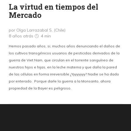
La virtud en tiempos del
Mercado
por Olga Larrazabal S. (Chile)
8 años atrás
4 min
Hemos pasado años, si, muchos años denunciando el daños de
los cultivos transgénicos usuarios de pesticidas derivados de la
guerra de Viet Nam, que circulan en el torrente sanguíneo de
nuestros hijos e hijas, en la leche materna y que daña la pared
de las células en forma irreversible ¿Yyyyyyyy? Nadie se ha dado
por enterado. Porque darle la guerra a la Monsanto, ahora
propiedad de la Bayer es peligroso.