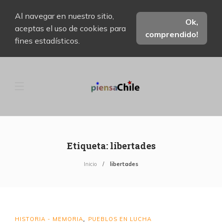
Al navegar en nuestro sitio,
Ok,
aceptas el uso de cookies para
comprendido!
fines estadísticos.
Etiqueta:
libertades
Inicio
libertades
HISTORIA - MEMORIA
PUEBLOS EN LUCHA
,