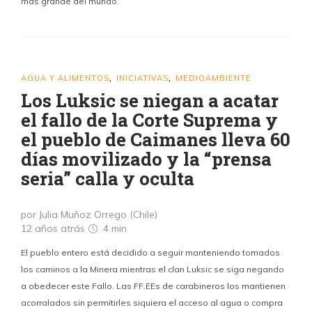
más grande del mundo.
AGUA Y ALIMENTOS
INICIATIVAS
MEDIOAMBIENTE
,
,
Los Luksic se niegan a acatar
el fallo de la Corte Suprema y
el pueblo de Caimanes lleva 60
días movilizado y la “prensa
seria” calla y oculta
por Julia Muñoz Orrego (Chile)
12 años atrás
4 min
El pueblo entero está decidido a seguir manteniendo tomados
los caminos a la Minera mientras el clan Luksic se siga negando
a obedecer este Fallo. Las FF.EEs de carabineros los mantienen
acorralados sin permitirles siquiera el acceso al agua o compra