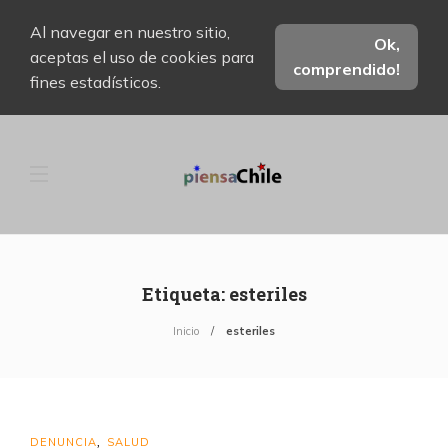
Al navegar en nuestro sitio,
Ok,
aceptas el uso de cookies para
comprendido!
fines estadísticos.
Etiqueta:
esteriles
Inicio
esteriles
DENUNCIA
SALUD
,