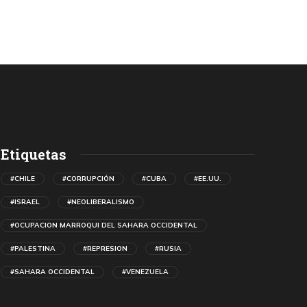
Etiquetas
#CHILE
#CORRUPCIÓN
#CUBA
#EE.UU.
#ISRAEL
#NEOLIBERALISMO
#OCUPACION MARROQUI DEL SAHARA OCCIDENTAL
#PALESTINA
#REPRESION
#RUSIA
#SAHARA OCCIDENTAL
#VENEZUELA