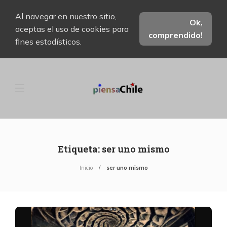
Al navegar en nuestro sitio,
Ok,
aceptas el uso de cookies para
comprendido!
fines estadísticos.
Etiqueta:
ser uno mismo
Inicio
ser uno mismo