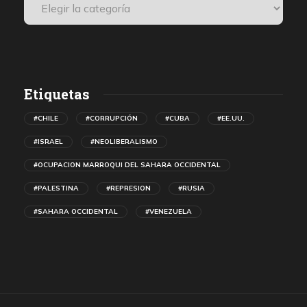
Etiquetas
#CHILE
#CORRUPCIÓN
#CUBA
#EE.UU.
#ISRAEL
#NEOLIBERALISMO
#OCUPACION MARROQUI DEL SAHARA OCCIDENTAL
#PALESTINA
#REPRESION
#RUSIA
#SAHARA OCCIDENTAL
#VENEZUELA