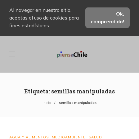
Al navegar en nuestro sitio,
Ok,
aceptas el uso de cookies para
comprendido!
fines estadísticos.
Etiqueta:
semillas manipuladas
Inicio
semillas manipuladas
AGUA Y ALIMENTOS
MEDIOAMBIENTE
SALUD
,
,