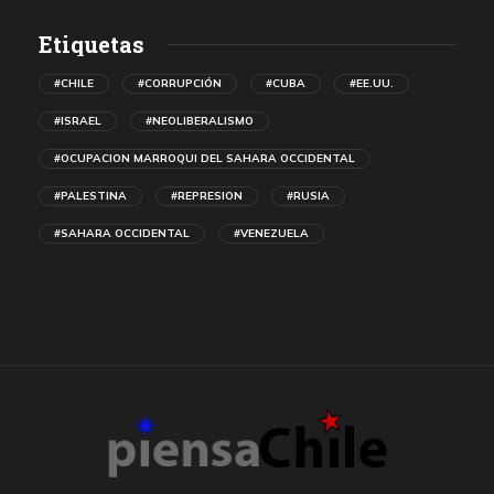
Etiquetas
#CHILE
#CORRUPCIÓN
#CUBA
#EE.UU.
#ISRAEL
#NEOLIBERALISMO
#OCUPACION MARROQUI DEL SAHARA OCCIDENTAL
#PALESTINA
#REPRESION
#RUSIA
#SAHARA OCCIDENTAL
#VENEZUELA