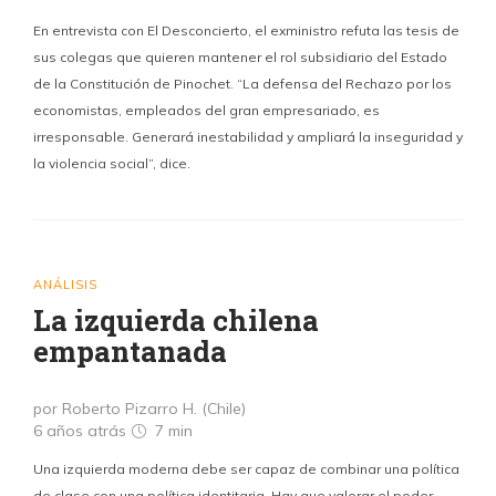
En entrevista con El Desconcierto, el exministro refuta las tesis de
sus colegas que quieren mantener el rol subsidiario del Estado
de la Constitución de Pinochet. “La defensa del Rechazo por los
economistas, empleados del gran empresariado, es
irresponsable. Generará inestabilidad y ampliará la inseguridad y
la violencia social”, dice.
ANÁLISIS
La izquierda chilena
empantanada
por Roberto Pizarro H. (Chile)
6 años atrás
7 min
Una izquierda moderna debe ser capaz de combinar una política
de clase con una política identitaria. Hay que valorar el poder