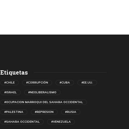
Etiquetas
#CHILE
#CORRUPCIÓN
#CUBA
#EE.UU.
#ISRAEL
#NEOLIBERALISMO
#OCUPACION MARROQUI DEL SAHARA OCCIDENTAL
#PALESTINA
#REPRESION
#RUSIA
#SAHARA OCCIDENTAL
#VENEZUELA