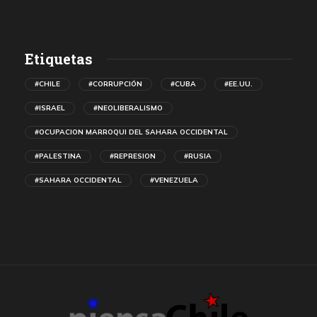
Etiquetas
#CHILE
#CORRUPCIÓN
#CUBA
#EE.UU.
#ISRAEL
#NEOLIBERALISMO
#OCUPACION MARROQUI DEL SAHARA OCCIDENTAL
#PALESTINA
#REPRESION
#RUSIA
#SAHARA OCCIDENTAL
#VENEZUELA