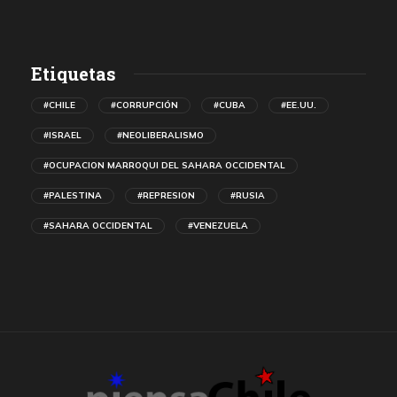
Etiquetas
#CHILE
#CORRUPCIÓN
#CUBA
#EE.UU.
#ISRAEL
#NEOLIBERALISMO
#OCUPACION MARROQUI DEL SAHARA OCCIDENTAL
#PALESTINA
#REPRESION
#RUSIA
#SAHARA OCCIDENTAL
#VENEZUELA