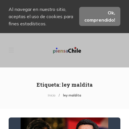
Al navegar en nuestro sitio,
Ok,
aceptas el uso de cookies para
comprendido!
fines estadísticos.
Etiqueta:
ley maldita
Inicio
ley maldita