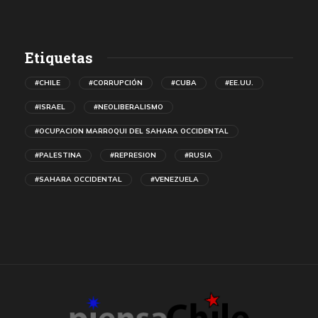
Etiquetas
#CHILE
#CORRUPCIÓN
#CUBA
#EE.UU.
#ISRAEL
#NEOLIBERALISMO
#OCUPACION MARROQUI DEL SAHARA OCCIDENTAL
#PALESTINA
#REPRESION
#RUSIA
#SAHARA OCCIDENTAL
#VENEZUELA