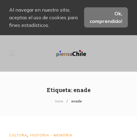
Al navegar en nuestro sitio,
Ok,
aceptas el uso de cookies para
comprendido!
fines estadísticos.
Etiqueta:
enade
Inicio
enade
CULTURA
HISTORIA - MEMORIA
,