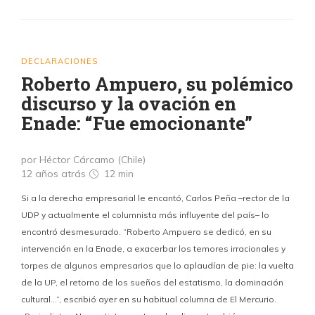
DECLARACIONES
Roberto Ampuero, su polémico
discurso y la ovación en
Enade: “Fue emocionante”
por Héctor Cárcamo (Chile)
12 años atrás
12 min
Si a la derecha empresarial le encantó, Carlos Peña –rector de la
UDP y actualmente el columnista más influyente del país– lo
encontró desmesurado. “Roberto Ampuero se dedicó, en su
intervención en la Enade, a exacerbar los temores irracionales y
torpes de algunos empresarios que lo aplaudían de pie: la vuelta
de la UP, el retorno de los sueños del estatismo, la dominación
cultural…”, escribió ayer en su habitual columna de El Mercurio.