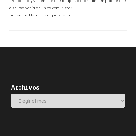
-Periodista: ¿No sentiste que te aplaudieron también porque ese
discurso venía de un ex comunista?
-Ampuero: No, no creo que sepan.
Archivos