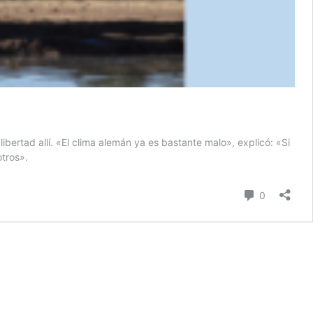
ertad allí. «El clima alemán ya es bastante malo», explicó: «Si
otros».
Comentari
0