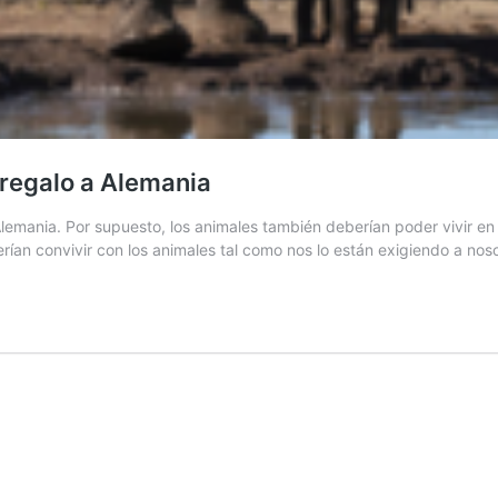
 regalo a Alemania
ania. Por supuesto, los animales también deberían poder vivir en lib
erían convivir con los animales tal como nos lo están exigiendo a nos