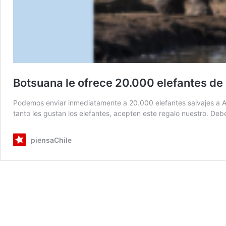
Botsuana le ofrece 20.000 elefantes de
Podemos enviar inmediatamente a 20.000 elefantes salvajes a Alem
tanto les gustan los elefantes, acepten este regalo nuestro. Deb
piensaChile