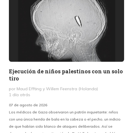
Ejecución de niños palestinos con un solo
tiro
por Maud Effting y Willem Feenstra (Holanda)
1 día atrás
07 de agosto de 2026
Los médicos de Gaza observaron un patrón inquietante: niños
con una única herida de bala en la cabeza o el pecho, un indicio
P
de que habían sido blanco de ataques deliberados. Así se
n