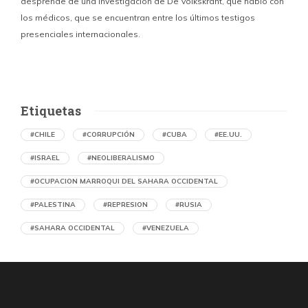
desprende de una investigación de De Volkskrant, que habló con
l
los médicos, que se encuentran entre los últimos testigos
c
presenciales internacionales.
d
Etiquetas
#CHILE
#CORRUPCIÓN
#CUBA
#EE.UU.
#ISRAEL
#NEOLIBERALISMO
#OCUPACION MARROQUI DEL SAHARA OCCIDENTAL
#PALESTINA
#REPRESION
#RUSIA
#SAHARA OCCIDENTAL
#VENEZUELA
Ejecución de niños palestinos con un solo
tiro
por Maud Effting y Willem Feenstra (Holanda)
1 día atrás