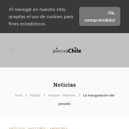
Al navegar en nuestro sitio,
Ok,
aceptas el uso de cookies para
comprendido!
fines estadísticos.
Noticias
Inicio
Politica
Historia - Memoria
La inauguración del
pasado
ANÁLISIS
HISTORIA - MEMORIA
,