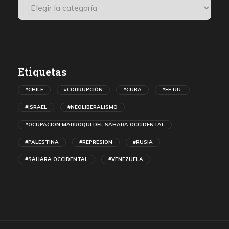
Etiquetas
#CHILE
#CORRUPCIÓN
#CUBA
#EE.UU.
#ISRAEL
#NEOLIBERALISMO
#OCUPACION MARROQUI DEL SAHARA OCCIDENTAL
#PALESTINA
#REPRESION
#RUSIA
#SAHARA OCCIDENTAL
#VENEZUELA