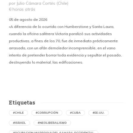
por Julio Cámara Cortés (Chile)
6 horas atrás
05 de agosto de 2026
«A diferencia de lo ocurrido con Humberstone y Santa Laura,
cuando la oficina salitrera Victoria paralizó sus actividades
productivas, a fines de los 70, fue de inmediato prácticamente
p
arrasada, con un afán demoledor incomprensible, en el vano
m
intento de pretender borrar toda evidencia y sepultar el pasado,
destruyendo lo material, las edificaciones.
u
d
Etiquetas
#CHILE
#CORRUPCIÓN
#CUBA
#EE.UU.
#ISRAEL
#NEOLIBERALISMO
#OCUPACION MARROQUI DEL SAHARA OCCIDENTAL